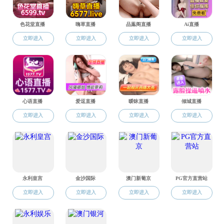
陈志
姚文静
常健