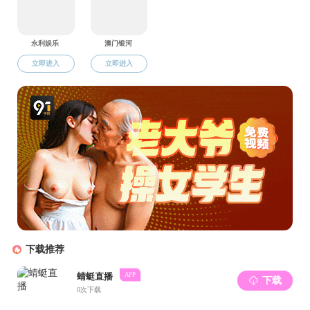
彭涛
...
共55条
上页
1
2
3
4
5
10
下页