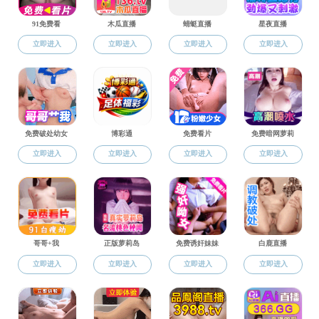
侯建平
陈钊