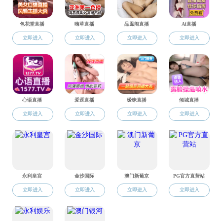
地址：西安市长安区东祥路1号西北工业大学长安校区
电话：029-88431652
邮箱：
phys@xbazb.com
邮编：710129
友情链接
国内外相关学院
国内外学会和中心
期刊
校内链接